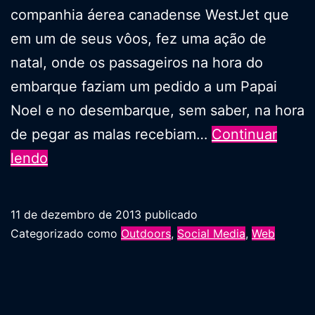
companhia áerea canadense WestJet que
em um de seus vôos, fez uma ação de
natal, onde os passageiros na hora do
embarque faziam um pedido a um Papai
Noel e no desembarque, sem saber, na hora
de pegar as malas recebiam…
Continuar
O
lendo
Milagre
de
11 de dezembro de 2013
publicado
Natal
Categorizado como
Outdoors
,
Social Media
,
Web
da
WestJet