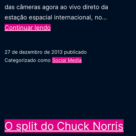
das câmeras agora ao vivo direto da
estação espacial internacional, no…
Urthecast:
Continuar lendo
uma
versão
27 de dezembro de 2013
publicado
em
Categorizado como
Social Media
tempo
real
do
Google
Earth
O split do Chuck Norris