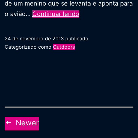
de um menino que se levanta e aponta para
Painel
o avião…
Continuar lendo
interativo
da
24 de novembro de 2013
publicado
British
Categorizado como
Outdoors
Airways
Paginação
Newer
de