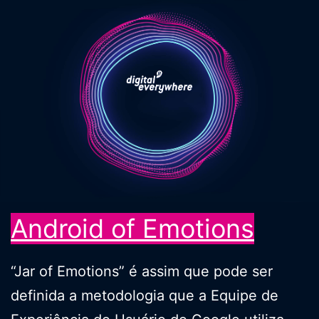
Pular
para
o
conteúdo
Android of Emotions
“Jar of Emotions” é assim que pode ser
definida a metodologia que a Equipe de