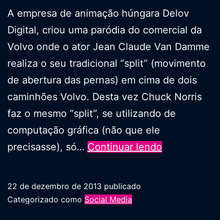
A empresa de animação húngara Delov
Digital, criou uma paródia do comercial da
Volvo onde o ator Jean Claude Van Damme
realiza o seu tradicional “split” (movimento
de abertura das pernas) em cima de dois
caminhões Volvo. Desta vez Chuck Norris
faz o mesmo “split”, se utilizando de
computação gráfica (não que ele
O
precisasse), só…
Continuar lendo
split
do
22 de dezembro de 2013
publicado
Chuck
Categorizado como
Social Media
Norris