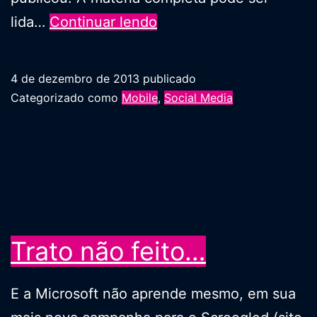
Google
lida…
Continuar lendo
Glass
e
4 de dezembro de 2013
publicado
o
Categorizado como
Mobile
,
Social Media
“Curtir”
real
Trato não feito…
E a Microsoft não aprende mesmo, em sua