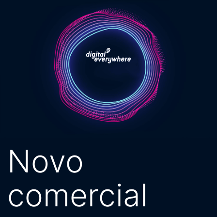
Pular
para
o
conteúdo
Novo
comercial