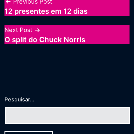
Navegação
Previous Post
12 presentes em 12 dias
de
Post
Next Post
O split do Chuck Norris
Pesquisar…