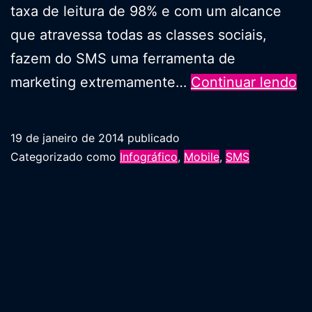
taxa de leitura de 98% e com um alcance
que atravessa todas as classes sociais,
fazem do SMS uma ferramenta de
In
marketing extremamente…
Continuar lendo
Ma
d
19 de janeiro de 2014
publicado
du
Categorizado como
Infográfico
,
Mobile
,
SMS
dé
d
pr
en
S