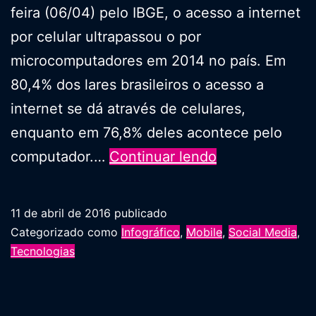
feira (06/04) pelo IBGE, o acesso a internet
por celular ultrapassou o por
microcomputadores em 2014 no país. Em
80,4% dos lares brasileiros o acesso a
internet se dá através de celulares,
enquanto em 76,8% deles acontece pelo
Celulares
computador.…
Continuar lendo
superam
computadores
11 de abril de 2016
publicado
em
Categorizado como
Infográfico
,
Mobile
,
Social Media
,
acesso
Tecnologias
a
internet