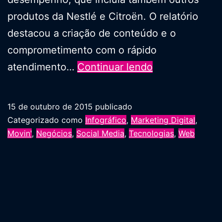
produtos da Nestlé e Citroën. O relatório
destacou a criação de conteúdo e o
comprometimento com o rápido
Nestlé
atendimento…
Continuar lendo
entre
as
15 de outubro de 2015
publicado
marcas
Categorizado como
Infográfico
,
Marketing Digital
,
que
Movin'
,
Negócios
,
Social Media
,
Tecnologias
,
Web
mais
se
destacaram
no
Facebook