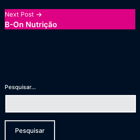
de
Post
Next Post
B-On Nutrição
Pesquisar…