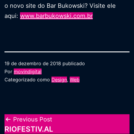
o novo site do Bar Bukowski? Visite ele
aqui:
www.barbukowski.com.br
19 de dezembro de 2018
publicado
Por
movindigital
Categorizado como
Design
,
Web
Navegação
Previous Post
RIOFESTIV.AL