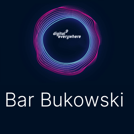
Pular
para
o
conteúdo
Bar Bukowski