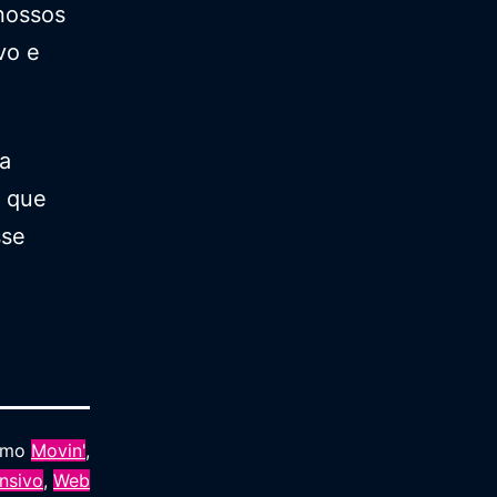
 nossos
vo e
a
 que
sse
como
Movin'
,
nsivo
,
Web