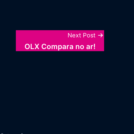
Next Post
OLX Compara no ar!