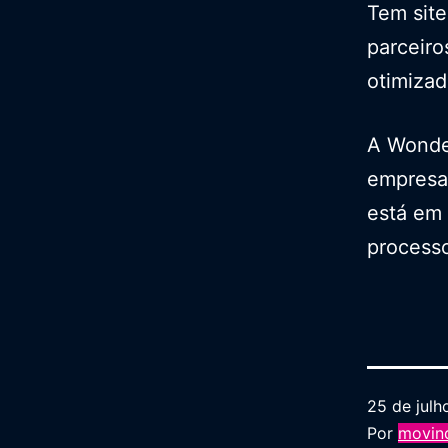
Tem site
parceiro
otimizad
A Wonde
empresa
está em 
process
25 de julh
Por
movind