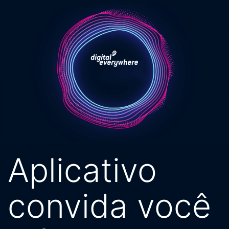
Pular
para
o
conteúdo
Aplicativo
convida você