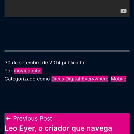
30 de setembro de 2014
publicado
Por
movindigital
Categorizado como
Dicas Digital Everywhere
,
Mobile
Navegação
Previous Post
Leo Eyer, o criador que navega
de