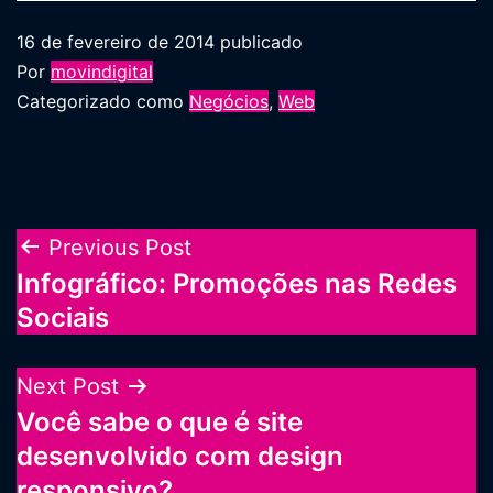
16 de fevereiro de 2014
publicado
Por
movindigital
Categorizado como
Negócios
,
Web
Navegação
Previous Post
Infográfico: Promoções nas Redes
de
Sociais
Post
Next Post
Você sabe o que é site
desenvolvido com design
responsivo?