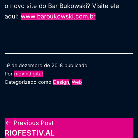
o novo site do Bar Bukowski? Visite ele
aqui:
www.barbukowski.com.br
19 de dezembro de 2018
publicado
Por
movindigital
Categorizado como
Design
,
Web
Navegação
Previous Post
RIOFESTIV.AL