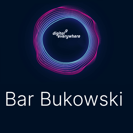
Pular
para
o
conteúdo
Bar Bukowski