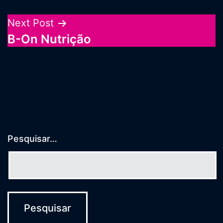
de
Post
Next Post
B-On Nutrição
Pesquisar…