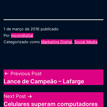
1 de março de 2016
publicado
Por
movindigital
Categorizado como
Marketing Digital
,
Social Media
Navegação
Previous Post
Lance de Campeão – Lafarge
de
Post
Next Post
Celulares superam computadores