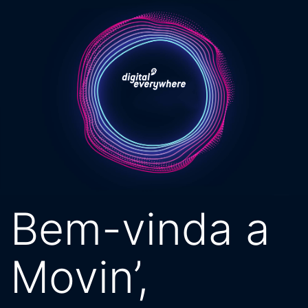
Pular
para
o
conteúdo
Bem-vinda a
Movin’,