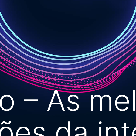
ço – As me
es da int