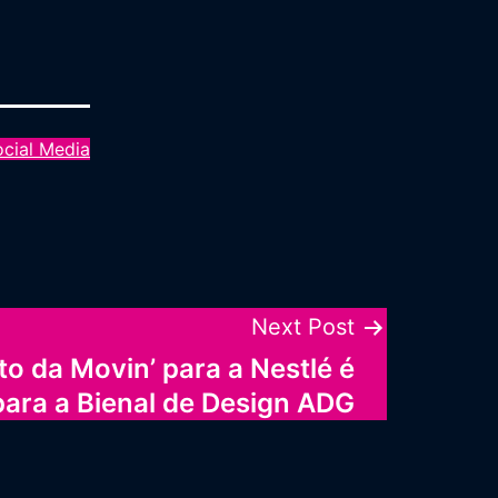
ocial Media
Next Post
to da Movin’ para a Nestlé é
para a Bienal de Design ADG