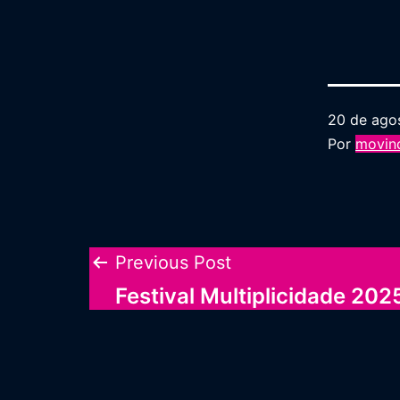
20 de ago
Por
movind
Navegação
Previous Post
Festival Multiplicidade 202
de
Post