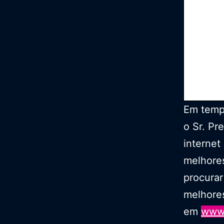
Em tempo
o Sr. Pr
internet
melhores
procurar
melhores
em
www.