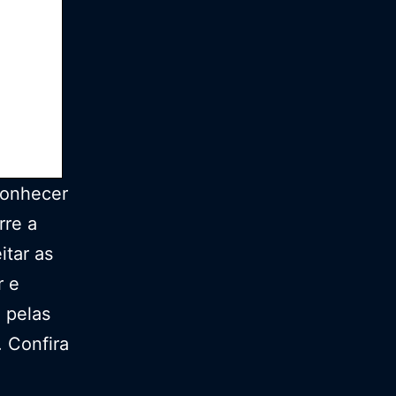
conhecer
rre a
itar as
r e
 pelas
 Confira