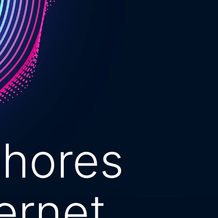
lhores
ernet