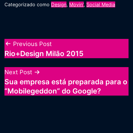
Categorizado como
Design
,
Movin'
,
Social Media
Navegação
Previous Post
Rio+Design Milão 2015
de
Post
Next Post
Sua empresa está preparada para o
“Mobilegeddon” do Google?