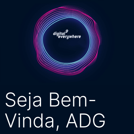
Pular
para
o
conteúdo
Seja Bem-
Vinda, ADG