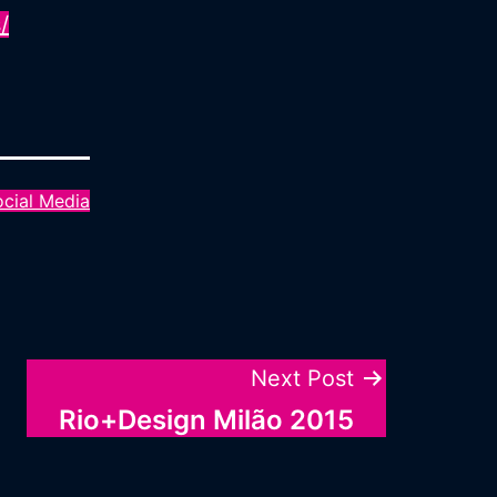
/
ocial Media
Next Post
Rio+Design Milão 2015