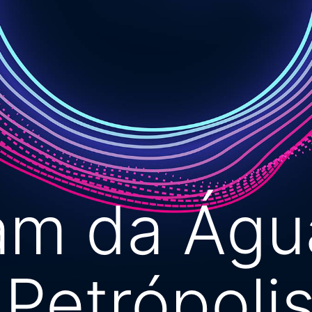
am da Águ
 Petrópoli